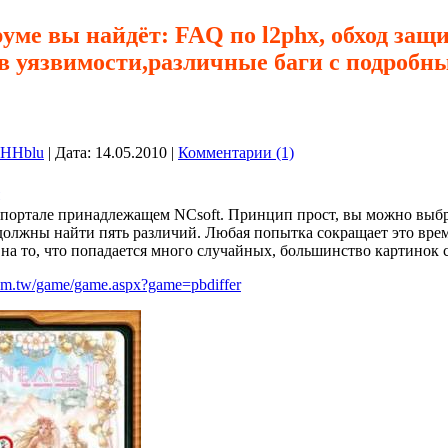
руме вы найдёт: FAQ по l2phx, обход защ
в уязвимости,различные баги с подробн
eHHblu
|
Дата:
14.05.2010
|
Комментарии (1)
 портале принадлежащем NCsoft. Принцип прост, вы можно выбра
должны найти пять различий. Любая попытка сокращает это время
а то, что попадается много случайных, большинство картинок св
.com.tw/game/game.aspx?game=pbdiffer