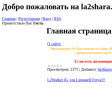
Добро пожаловать на la2shara.
Главная
|
Регистрация
|
Вход
|
RSS
Приветствую Вас
Гость
Главная страница
О сайте.
Здравствуйте Ув. Пользователи сайта. Н
программы такие как L2
Если есть желающие
Просмотров:
2375
|
Добавил:
6e36aw
L2Walker IG для LineageII Freya!!!