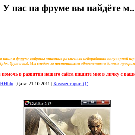
 У нас на фруме вы найдёте м..
а нашем форуме собраны описания различных недоработок популярной игры
phx, брут и т.д. Мы следим за постоянными обновлениями данных программ
 помочь в развитии нашего сайта пишите мне в личку с ва
eHHblu
|
Дата:
21.10.2011
|
Комментарии (1)