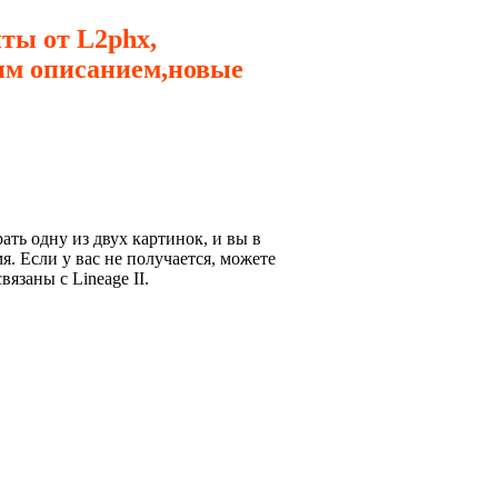
иты от L2phx,
ым описанием,новые
ть одну из двух картинок, и вы в
. Если у вас не получается, можете
язаны с Lineage II.