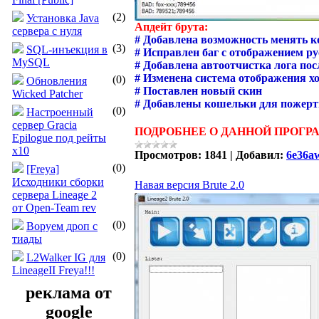
(2)
Установка Java
Апдейт брута:
сервера с нуля
# Добавлена возможность менять кол
(3)
SQL-инъекция в
# Исправлен баг с отображением ру
MySQL
# Добавлена автоотчистка лога пос
# Изменена система отображения хо
(0)
Обновления
# Поставлен новый скин
Wicked Patcher
# Добавлены кошельки для пожерт
(0)
Настроенный
сервер Gracia
ПОДРОБНЕЕ О ДАННОЙ ПРОГР
Epilogue под рейты
x10
Просмотров:
1841
|
Добавил:
6e36a
(0)
[Freya]
Исходники сборки
Навая версия Brute 2.0
сервера Lineage 2
от Open-Team rev
(0)
Воруем дроп с
тиады
(0)
L2Walker IG для
LineageII Freya!!!
реклама от
google