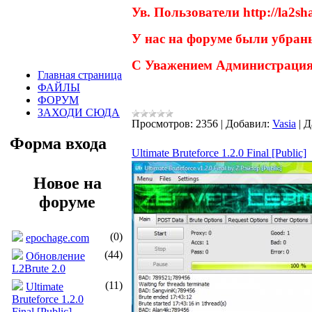
Ув. Пользователи http://la2sha
У нас на форуме были убран
С Уважением Администрация
Главная страница
ФАЙЛЫ
ФОРУМ
ЗАХОДИ СЮДА
Просмотров:
2356
|
Добавил:
Vasia
|
Д
Форма входа
Ultimate Bruteforce 1.2.0 Final [Public]
Новое на
форуме
(0)
epochage.com
(44)
Обновление
L2Brute 2.0
(11)
Ultimate
Bruteforce 1.2.0
Final [Public]